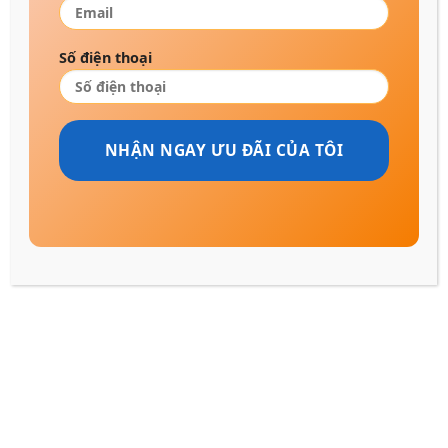
Số điện thoại
LIÊN HỆ PHÒNG KINH DOANH
Tư vấn bán lẻ sản phẩm/dịch vụ & hợp tác kinh
doanh
0707.325.325
thegioinem.com@gmail.com