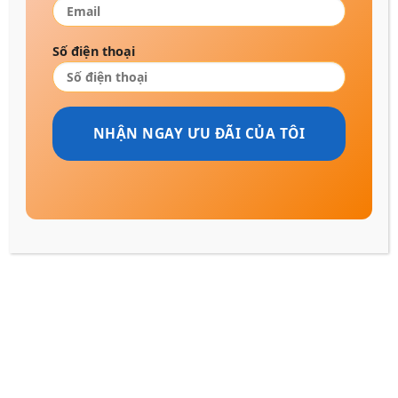
Số điện thoại
Tấm bảo vệ nệm TATANA
₫
353.000
470.000
₫
320 đã mua
Đã bán 320/500
NEMTRAGOP.COM
VỀ NỆM TRẢ GÓP
Địa chỉ
: 361 - 365 Tân Sơn
Giới thiệu
Nhì, Phường Tân Sơn Nhì,
Hệ thống cửa hàng
TP.HCM