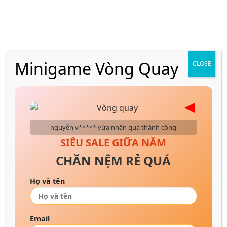
Skip
VẬN CHUYỂN NHANH CHÓNG 24H
to
content
Minigame Vòng Quay
CLOSE
Tấm bảo vệ nệm
Trang chủ
/
Phụ kiện
/
Tấm bảo vệ nệm
nguyễn v***** vừa nhận quà thành công
SIÊU SALE GIỮA NĂM
CHĂN NỆM RẺ QUÁ
Họ và tên
Email