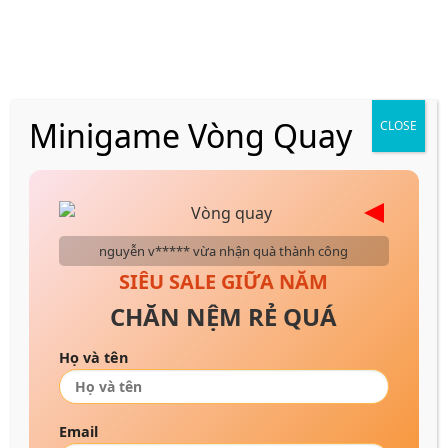
Skip
VẬN CHUYỂN NHANH CHÓNG 24H
to
content
Minigame Vòng Quay
CLOSE
Trang chủ
/
Nệm bông ép
/
Nệm bông ép gấp
nguyễn v***** vừa nhận quà thành công
SIÊU SALE GIỮA NĂM
CHĂN NỆM RẺ QUÁ
Họ và tên
Email