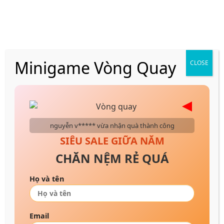
Skip
VẬN CHUYỂN NHANH CHÓNG 24H
to
content
Minigame Vòng Quay
CLOSE
Trang chủ
/
Nệm cao su
/
Nệm cao su thiên nhiên
nguyễn v***** vừa nhận quà thành công
SIÊU SALE GIỮA NĂM
CHĂN NỆM RẺ QUÁ
Họ và tên
Email