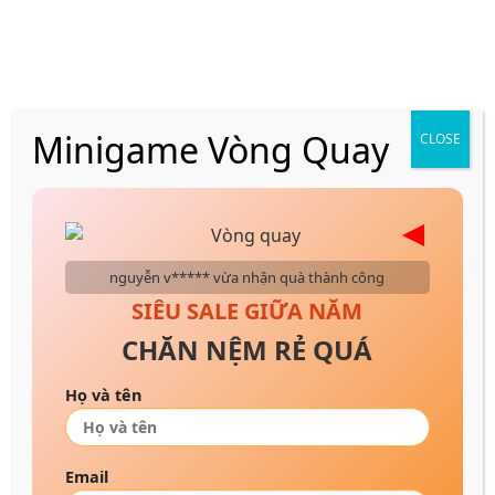
Skip
VẬN CHUYỂN NHANH CHÓNG 24H
to
content
Minigame Vòng Quay
CLOSE
Trang chủ
/
Nệm cao su
/
Nệm cao su thiên nhiên
nguyễn v***** vừa nhận quà thành công
SIÊU SALE GIỮA NĂM
CHĂN NỆM RẺ QUÁ
Họ và tên
Email