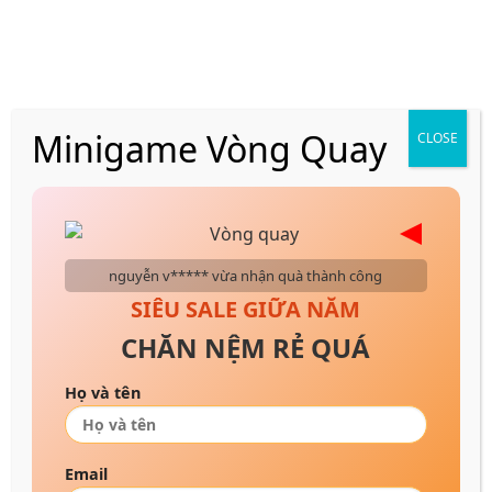
Skip
VẬN CHUYỂN NHANH CHÓNG 24H
to
content
Minigame Vòng Quay
CLOSE
Trang chủ
/
Nệm bông ép
/
Nệm bông ép gấp
nguyễn v***** vừa nhận quà thành công
SIÊU SALE GIỮA NĂM
CHĂN NỆM RẺ QUÁ
Họ và tên
Email